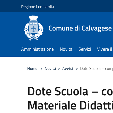
Salta al contenuto principale
Regione Lombardia
Comune di Calvagese 
Amministrazione
Novità
Servizi
Vivere 
Home
>
Novità
>
Avvisi
>
Dote Scuola – comp
Dote Scuola – 
Materiale Didatt