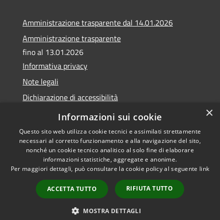
Amministrazione trasparente dal 14.01.2026
Amministrazione trasparente
fino al 13.01.2026
Informativa privacy
Note legali
Dichiarazione di accessibilità
×
Obiettivi di accessibilità
Informazioni sui cookie
Questo sito web utilizza cookie tecnici e assimilati strettamente
necessari al corretto funzionamento e alla navigazione del sito,
nonché un cookie tecnico analitico al solo fine di elaborare
informazioni statistiche, aggregate e anonime.
RSS
Copyright © 2026 • Comune di
Per maggiori dettagli, può consultare la cookie policy al seguente
link
Accessibilità
Calvagese della Riviera •
Privacy
Municipium
Powered by
•
RIFIUTA TUTTO
ACCETTA TUTTO
Cookie
Accesso redazione
Mappa del sito
MOSTRA DETTAGLI