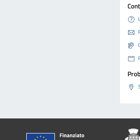
Cont
Prob