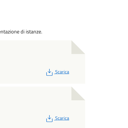
entazione di istanze.
PDF
Scarica
PDF
Scarica