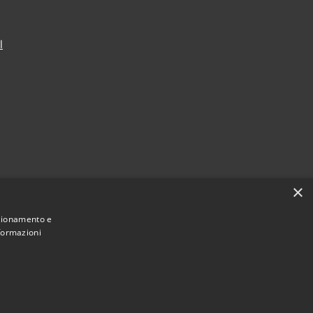
l
×
nzionamento e
nformazioni
Municipium
Accesso
lvagese della Riviera • Powered by
•