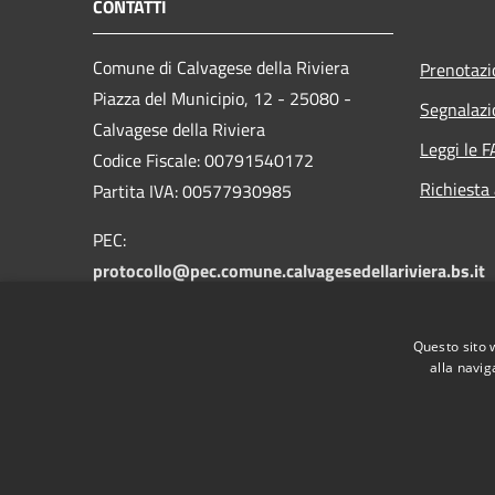
CONTATTI
Comune di Calvagese della Riviera
Prenotaz
Piazza del Municipio, 12 - 25080 -
Segnalazi
Calvagese della Riviera
Leggi le 
Codice Fiscale: 00791540172
Richiesta
Partita IVA: 00577930985
PEC:
protocollo@pec.comune.calvagesedellariviera.bs.it
Centralino Unico: +39 030 601025
Questo sito 
alla navig
RSS
Accessibilità
Privacy
Cookie
Mappa de