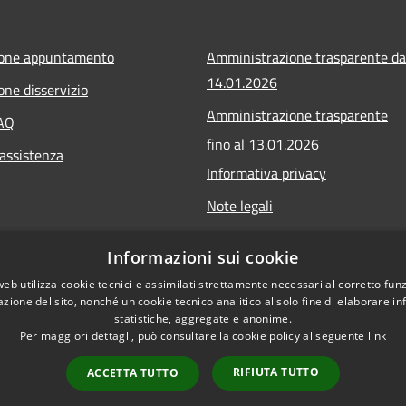
ione appuntamento
Amministrazione trasparente da
14.01.2026
one disservizio
Amministrazione trasparente
FAQ
fino al 13.01.2026
 assistenza
Informativa privacy
Note legali
Dichiarazione di accessibilità
Informazioni sui cookie
Obiettivi di accessibilità
web utilizza cookie tecnici e assimilati strettamente necessari al corretto fu
azione del sito, nonché un cookie tecnico analitico al solo fine di elaborare i
statistiche, aggregate e anonime.
Per maggiori dettagli, può consultare la cookie policy al seguente
link
RIFIUTA TUTTO
ACCETTA TUTTO
l sito
Copyright © 2026 • Comune di Ca