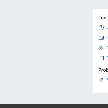
Cont
Prob