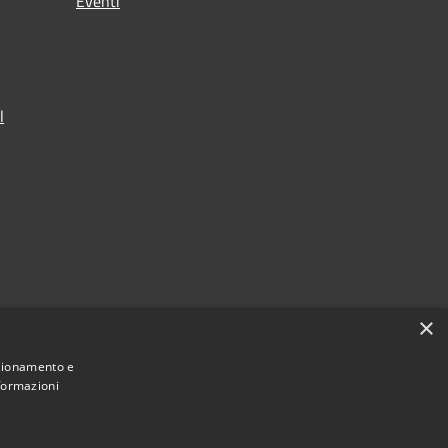
Eventi
l
×
nzionamento e
nformazioni