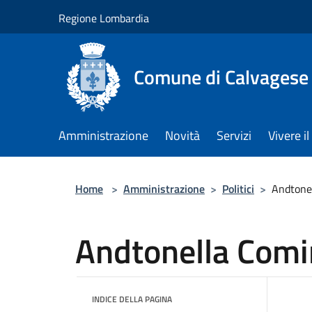
Salta al contenuto principale
Regione Lombardia
Comune di Calvagese 
Amministrazione
Novità
Servizi
Vivere 
Home
>
Amministrazione
>
Politici
>
Andtonel
Andtonella Comin
INDICE DELLA PAGINA