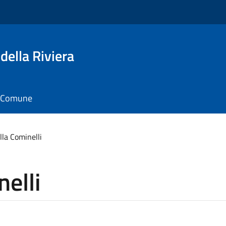
della Riviera
il Comune
la Cominelli
elli