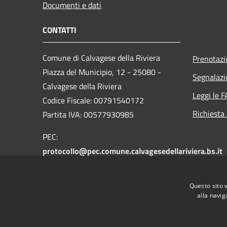
Documenti e dati
CONTATTI
Comune di Calvagese della Riviera
Prenotaz
Piazza del Municipio, 12 - 25080 -
Segnalazi
Calvagese della Riviera
Leggi le 
Codice Fiscale: 00791540172
Richiesta
Partita IVA: 00577930985
PEC:
protocollo@pec.comune.calvagesedellariviera.bs.it
Centralino Unico: +39 030 601025
Questo sito 
alla navig