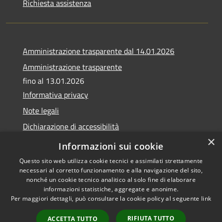
Richiesta assistenza
Amministrazione trasparente dal 14.01.2026
Amministrazione trasparente
fino al 13.01.2026
Informativa privacy
Note legali
Dichiarazione di accessibilità
×
Obiettivi di accessibilità
Informazioni sui cookie
Questo sito web utilizza cookie tecnici e assimilati strettamente
necessari al corretto funzionamento e alla navigazione del sito,
nonché un cookie tecnico analitico al solo fine di elaborare
informazioni statistiche, aggregate e anonime.
RSS
Copyright © 2026 • Comune di
Per maggiori dettagli, può consultare la cookie policy al seguente
link
Accessibilità
Calvagese della Riviera •
Privacy
Municipium
Powered by
•
RIFIUTA TUTTO
ACCETTA TUTTO